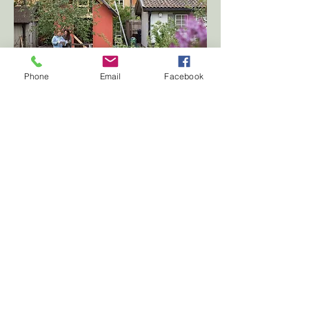
Phone
Email
Facebook
Garden 
Notes
Prenumerera på Garden Notes, 
Kostnadsfria trädgårdstips 
2 gånger/månad
First name
*