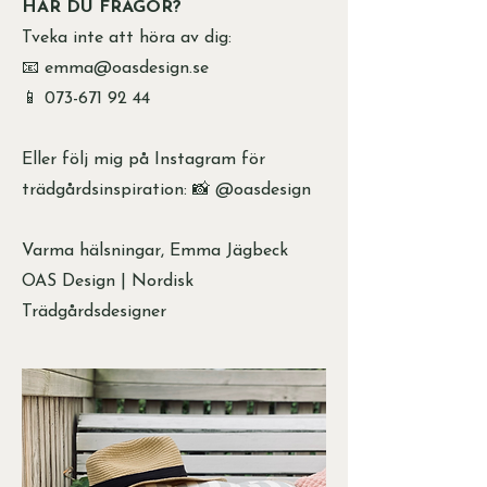
HAR DU FRÅGOR?
Tveka inte att höra av dig:
📧
emma@oasdesign.se
📱
073-671 92 44
Eller följ mig på Instagram för
trädgårdsinspiration: 📸 @oasdesign
Varma hälsningar, Emma Jägbeck
OAS Design | Nordisk
Trädgårdsdesigner