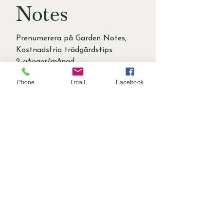
Notes
Prenumerera på Garden Notes, 
Kostnadsfria trädgårdstips 
2 gånger/månad
First name
*
Phone
Email
Facebook
Last name
Email
*
Garden Interest Area
Trädgårdsdesign
Växtval