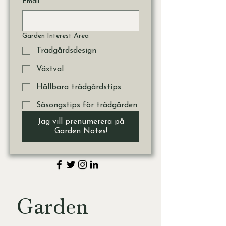
Email
*
Garden Interest Area
Trädgårdsdesign
Växtval
Hållbara trädgårdstips
Säsongstips för trädgården
Jag vill prenumerera på
Garden Notes!
Garden 