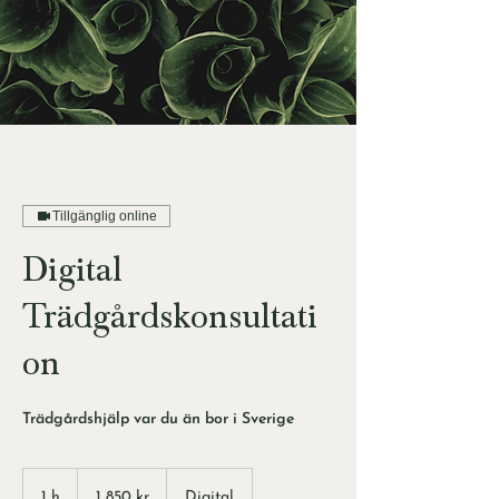
Tillgänglig online
Digital
Trädgårdskonsultati
on
Trädgårdshjälp var du än bor i Sverige
1 850
svenska
1 h
1
1 850 kr
Digital