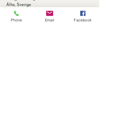
Älta, Sverige
Phone
Email
Facebook
Garden 
Notes
Prenumerera på Garden Notes, 
Kostnadsfria trädgårdstips 
2 gånger/månad
First name
*
Last name