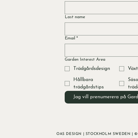
Last name
Email
*
Garden Interest Area
Trädgårdsdesign
Växt
Hållbara
Säso
trädgårdstips
träd
Jag vill prenumerera på Gar
OAS DESIGN | STOCKHOLM SWEDEN | ©O