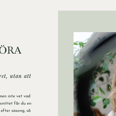
GÖRA
et, utan att
men inte vet vad
vsnittet får du en
 efter säsong, så