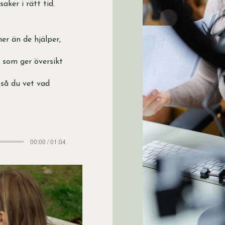
aker i rätt tid.
er än de hjälper,
 som ger översikt
 så du vet vad
00:00 / 01:04