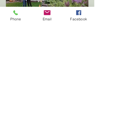
Phone
Email
Facebook
Garden 
Notes
Prenumerera på Garden Notes, 
Kostnadsfria trädgårdstips 
2 gånger/månad
First name
*
Last name