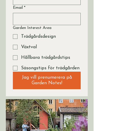
Email
*
Garden Interest Area
Trädgårdsdesign
Växtval
Hållbara trädgårdstips
Säsongstips för trädgården
Jag vill prenumerera på
Garden Notes!