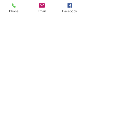
Phone
Email
Facebook
CONTACT
TEL
+46 736 71 92 44
info@oasdesign.se
EMAIL EMMA