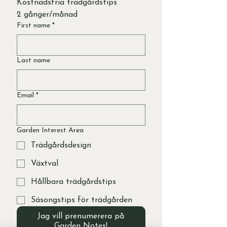
Kostnadsfria trädgårdstips 
2 gånger/månad
First name
*
Last name
Email
*
Garden Interest Area
Trädgårdsdesign
Växtval
Hållbara trädgårdstips
Säsongstips för trädgården
Jag vill prenumerera på
Garden Notes!