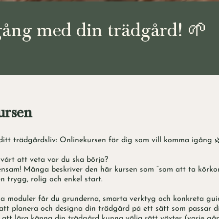
ång med din trädgård! 🌱
rsen
ditt trädgårdsliv: Onlinekursen för dig som vill komma igång 
vårt att veta var du ska börja?
ensam! Många beskriver den här kursen som “som att ta körkor
n trygg, rolig och enkel start.
iga moduler får du grunderna, smarta verktyg och konkreta gu
 att planera och designa din trädgård på ett sätt som passar d
tt lära känna din trädgård kunna välja rätt växter (varje gå