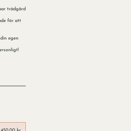
lbar trädgård
de för att
 din egen
rsonligt!
 450,00 kr