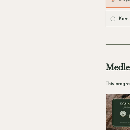
Kom i
Medl
This progra