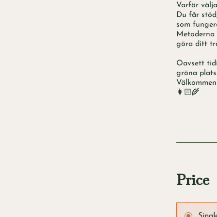
Varför välj
Du får stöd
som fungera
Metoderna 
göra ditt tr
Oavsett tid
gröna plats
Välkommen t
👩🏻‍🌾
Price
Sing