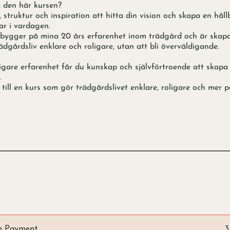
a den här kursen?
, struktur och inspiration att hitta din vision och skapa en hål
r i vardagen.
bygger på mina 20 års erfarenhet inom trädgård och är skapa
ädgårdsliv enklare och roligare, utan att bli överväldigande.
igare erfarenhet får du kunskap och självförtroende att skapa
.
ill en kurs som gör trädgårdslivet enklare, roligare och mer pe
le Payment
3