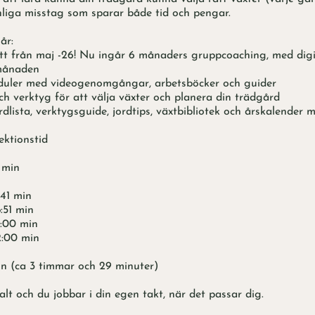
liga misstag som sparar både tid och pengar.
år:
t från maj -26! Nu ingår 6 månaders gruppcoaching, med digit
månaden
duler med videogenomgångar, arbetsböcker och guider
ch verktyg för att välja växter och planera din trädgård
dlista, verktygsguide, jordtips, växtbibliotek och årskalender m
ektionstid
 min
:41 min
:51 min
4:00 min
2:00 min
n (ca 3 timmar och 29 minuter)
talt och du jobbar i din egen takt, när det passar dig.