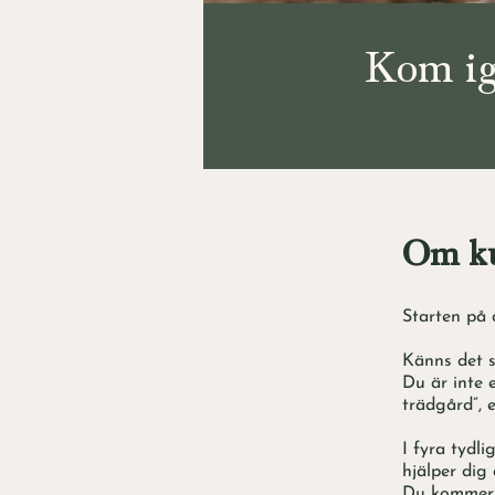
Kom ig
Om ku
Starten på 
Känns det s
Du är inte 
trädgård”, e
I fyra tydl
hjälper dig
Du kommer a