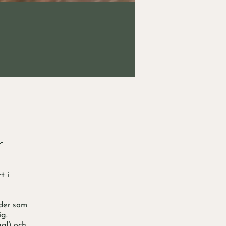

t i
ider som
ig.
ng!) och