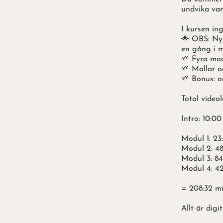
undvika van
I kursen ing
🌟 OBS: Nyt
en gång i 
🌱 Fyra mo
🌱 Mallar o
🌱 Bonus: or
Total videol
Intro: 10:00
Modul 1: 23
Modul 2: 48
Modul 3: 8
Modul 4: 4
= 208:32 mi
Allt är digi