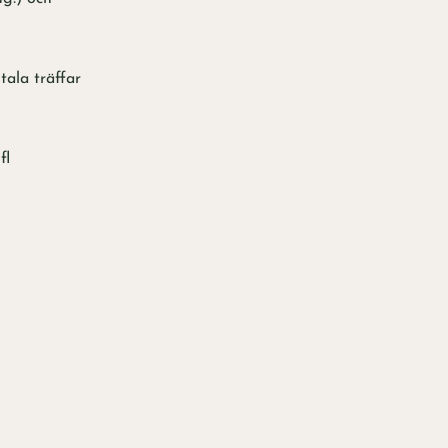
ala träffar
fl