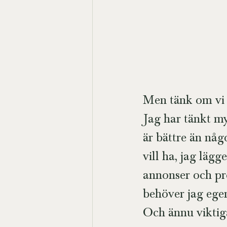
Men tänk om vi 
Jag har tänkt myc
är bättre än någo
vill ha, jag läg
annonser och pre
behöver jag ege
Och ännu viktigar