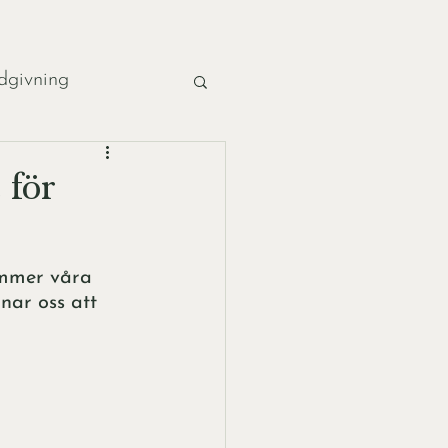
dgivning
Trädgårdskurs
 för
ommer våra 
ar oss att 