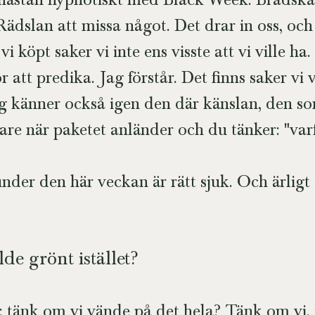
 nästan hypnotiskt med Black Week. Brådska
Rädslan att missa något. Det drar in oss, och
i köpt saker vi inte ens visste att vi ville ha.
ör att predika. Jag förstår. Det finns saker vi 
g känner också igen den där känslan, den 
re när paketet anländer och du tänker: "var
er den här veckan är rätt sjuk. Och ärligt t
de grönt istället?
: tänk om vi vände på det hela? Tänk om vi, is