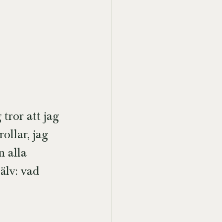
 tror att jag 
ollar, jag 
 alla 
älv: vad 