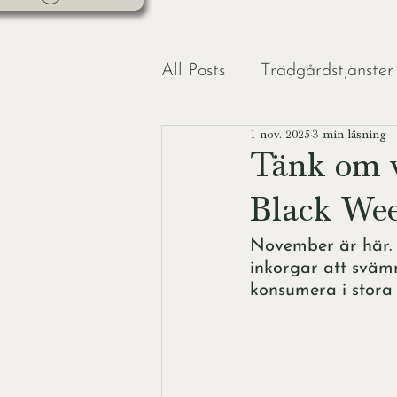
All Posts
Trädgårdstjänster
1 nov. 2025
3 min läsning
Trädgårdsdesign
Fami
Tänk om v
Black We
Trädgårdsliv
November är här. 
inkorgar att sväm
konsumera i stora