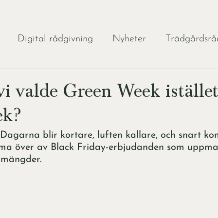
Digital rådgivning
Nyheter
Trädgårdsrå
ljeträdgård
Trädgårdstips
Slow Gardening
i valde Green Week istället
ek?
Dagarna blir kortare, luften kallare, och snart k
ma över av Black Friday-erbjudanden som uppman
 mängder. 