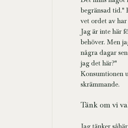
Det finns något
begränsad tid." 
vet ordet av har v
Jag är inte här f
behöver. Men ja
några dagar sena
jag det här?"
Konsumtionen und
skrämmande.
Tänk om vi val
Jag tänker såhär