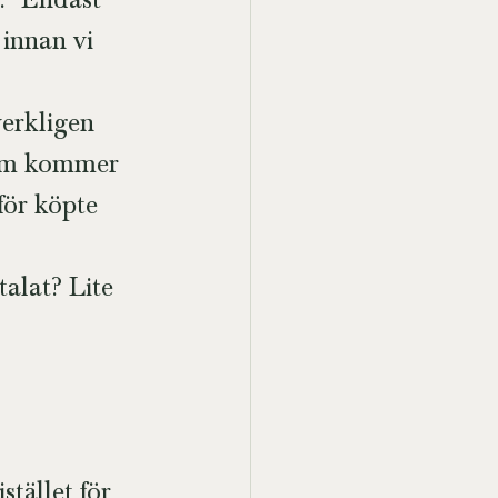
. "Endast 
 innan vi 
verkligen 
som kommer 
för köpte 
alat? Lite 
tället för 