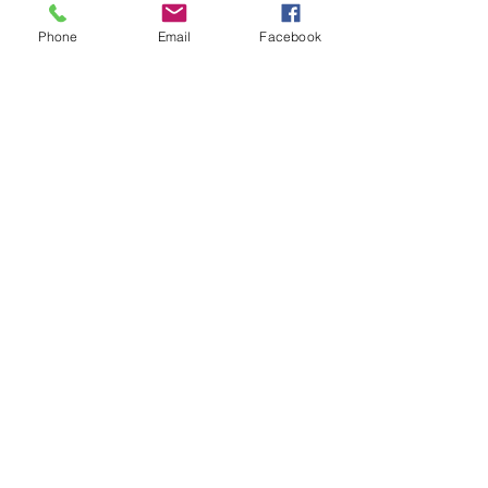
Phone
Email
Facebook
CONTACT
TEL
+46 736 71 92 44
info@oasdesign.se
EMAIL EMMA
Let's Get Social